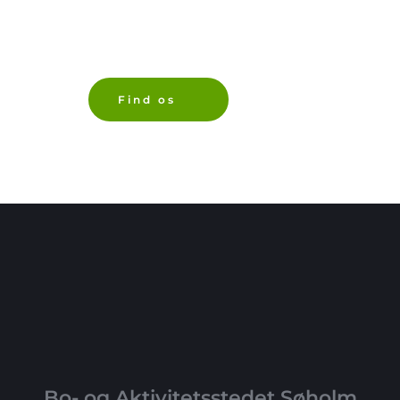
Nellikevej 48 
4060 Kr. Såby 
Find os
Bo- og Aktivitetsstedet Søholm