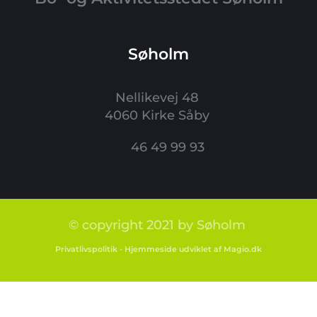
Søholm
Nellikevej 48 
4060 Kirke Såby 
46 49 99 93
© copyright 2021 by Søholm 
Privatlivspolitik
 - 
Hjemmeside
 udviklet af Magio.dk